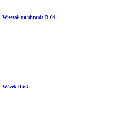
Balustrada kuta balkonowa B-76
Brama skrzydłowa kuta OG-81