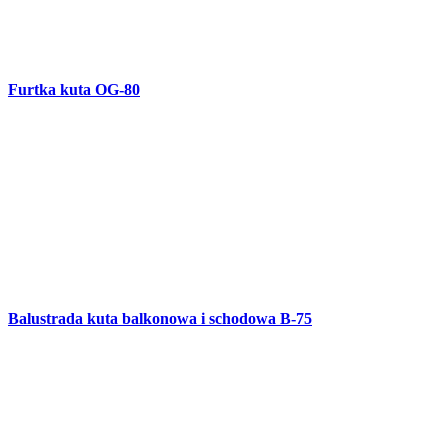
Furtka klasyczna OG-77
Brama skrzydłowa OG-76