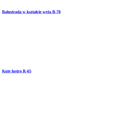
Wieszak na ubrania R-64
Wózek R-63
Balustrada schodowa B-77
Furtka OG-82