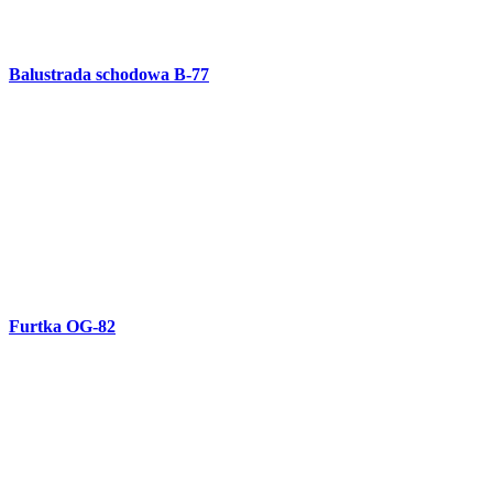
Furtka kuta OG-80
Balustrada kuta balkonowa i schodowa B-75