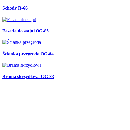
Schody R-66
Fasada do stajni OG-85
Ścianka przegroda OG-84
Brama skrzydłowa OG-83
Balustrada w kształcie węża B-78
Kute lustro R-65