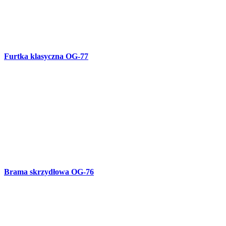
Balustrada tarasowa kuta B-72
Ogrodzenie OG-75