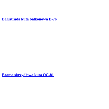
Furtka z elementami drewnianymi OG-79
Brama skrzydłowa OG-78