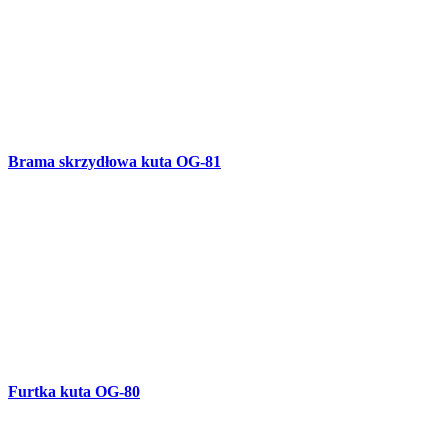
Furtka kuta OG-80
Balustrada kuta balkonowa i schodowa B-75