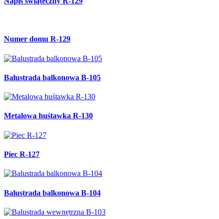
Napis świąteczny R-129
Numer domu R-129
Balustrada balkonowa B-105
Metalowa huśtawka R-130
Piec R-127
Balustrada balkonowa B-104