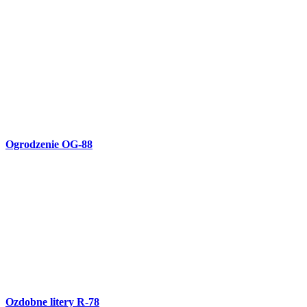
Okucia drzwi R-77
Ozdoba na zewnątrz domu R-76