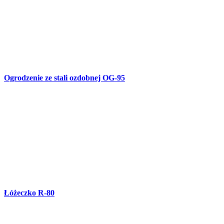
Ozdoba daszka R-79
Furtka OG-94