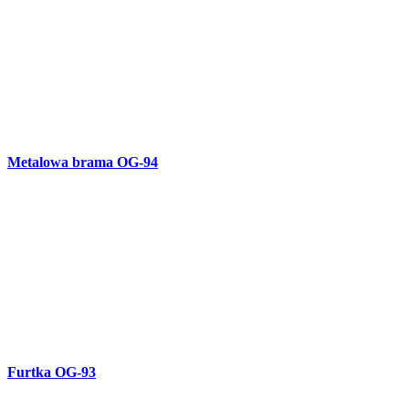
Furtka OG-92
Brama przesuwna OG-91