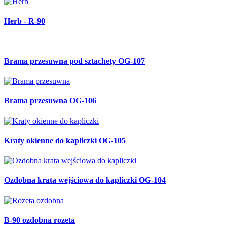
Ozdoba świąteczna - metalowy renifer R-89
Ogrodzenie metalowe OG-103
Metalowa furtka OG-102
Brama metalowa OG-101
Ogrodzenie ozdobne kute OG-100