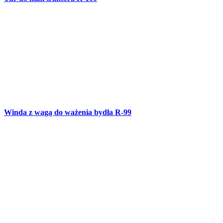
Metalowy pływający pomost R-98
Ozdobny stojak - R-97