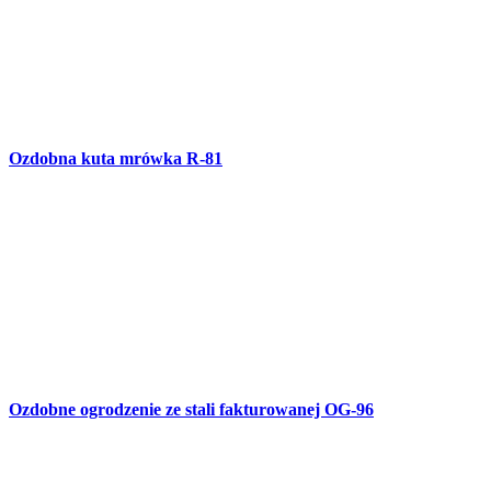
Ogrodzenie ze stali ozdobnej OG-95
Łóżeczko R-80