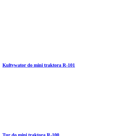
Kultywator do mini traktora R-101
Tur do mini traktora R-100
Winda z wagą do ważenia bydła R-99