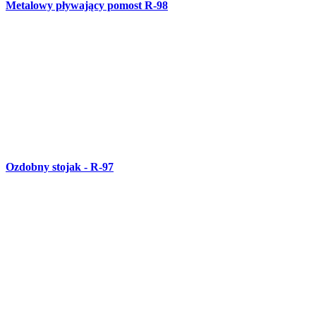
Metalowy zegar - R-96
Anioły - ozdoba świąteczna - R-95
Zawiasy - R-94
Wiatrołap - R-93
Podwójny kinkiet - R-92
Drzwi wędzarni R-91