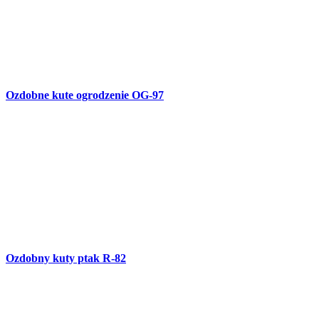
Ozdobna kuta mrówka R-81
Ozdobne ogrodzenie ze stali fakturowanej OG-96