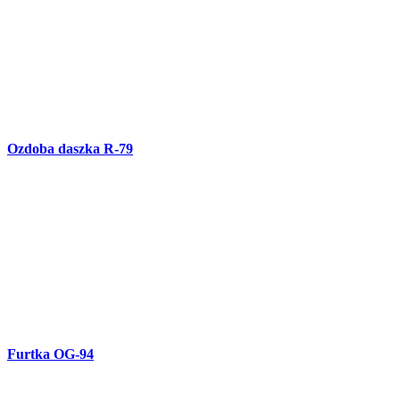
Metalowa brama OG-94
Furtka OG-93