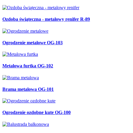
Balustrada balkonowa B-87
Metalowy daszek R-87
Kute drzwiczki do grilla R-87
Ozdobny metalowy kogut na dach R-86
Ozdobny metalowy daszek R-85
Metalowa łyżka R-84