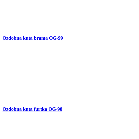
Ozdobne kute ogrodzenie OG-97
Ozdobny kuty ptak R-82