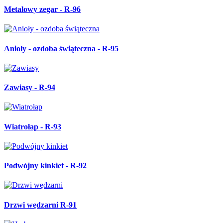
Herb - R-90
Brama przesuwna pod sztachety OG-107
Brama przesuwna OG-106
Kraty okienne do kapliczki OG-105
Ozdobna krata wejściowa do kapliczki OG-104
B-90 ozdobna rozeta