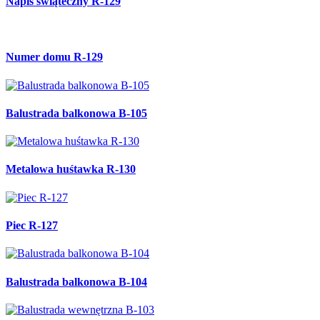
Napis świąteczny R-129
Numer domu R-129
Balustrada balkonowa B-105
Metalowa huśtawka R-130
Piec R-127
Balustrada balkonowa B-104