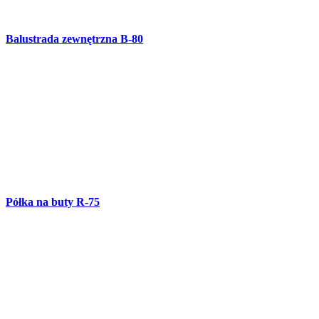
Herb rodowy R-74
Kute lustro R-73