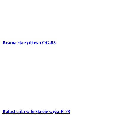
Kute lustro R-65
Wieszak na ubrania R-64