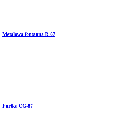
Brama OG-86
Schody R-66