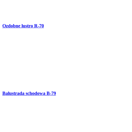
Metalowy anioł - ozdoba Świąteczna R-69
Metalowy anioł - ozdoba Świąteczna R-68