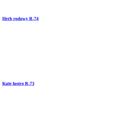
Ozdobny kuty wieszak R-72
Ozdobne lustro R-71