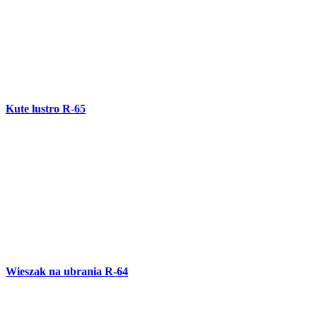
Wózek R-63
Balustrada schodowa B-77