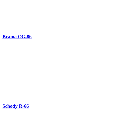
Fasada do stajni OG-85
Ścianka przegroda OG-84