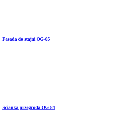
Brama skrzydłowa OG-83
Balustrada w kształcie węża B-78