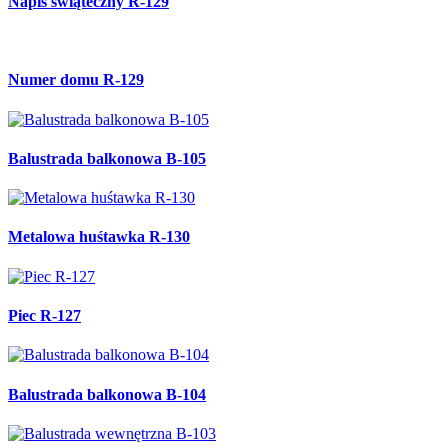
Napis świąteczny R-129
Numer domu R-129
Balustrada balkonowa B-105
Metalowa huśtawka R-130
Piec R-127
Balustrada balkonowa B-104