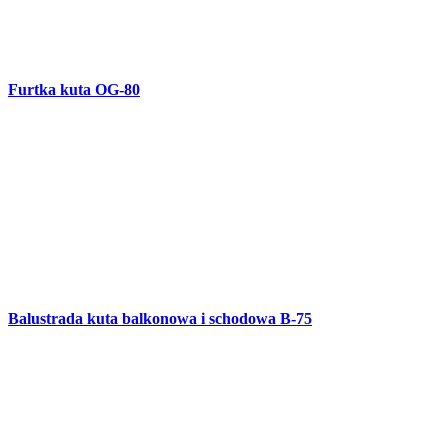
Furtka z elementami drewnianymi OG-79
Brama skrzydłowa OG-78