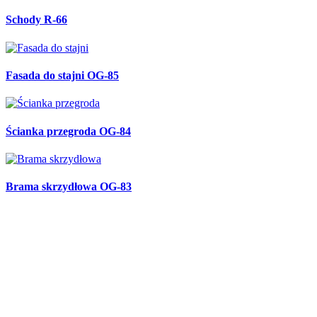
Schody R-66
Fasada do stajni OG-85
Ścianka przegroda OG-84
Brama skrzydłowa OG-83
Balustrada w kształcie węża B-78
Kute lustro R-65