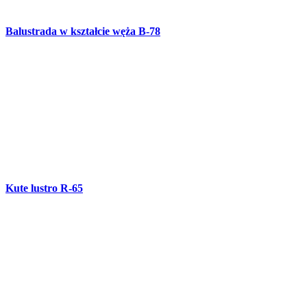
Wieszak na ubrania R-64
Wózek R-63