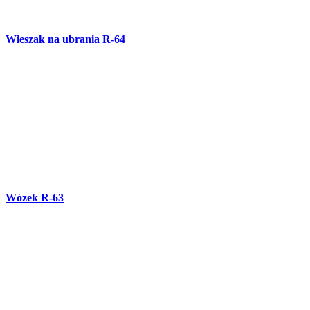
Balustrada schodowa B-77
Furtka OG-82