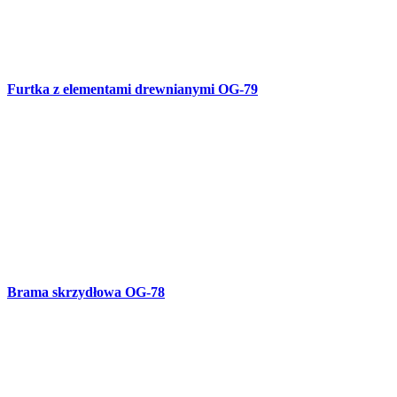
Furtka klasyczna OG-77
Brama skrzydłowa OG-76