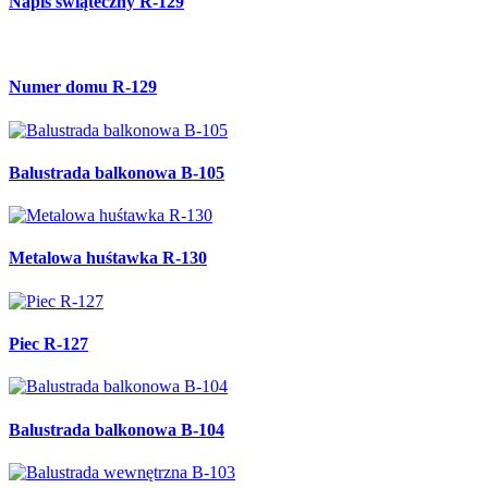
Napis świąteczny R-129
Numer domu R-129
Balustrada balkonowa B-105
Metalowa huśtawka R-130
Piec R-127
Balustrada balkonowa B-104